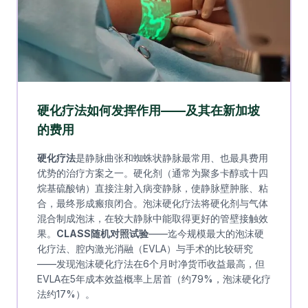
硬化疗法如何发挥作用——及其在新加坡
的费用
硬化疗法
是静脉曲张和蜘蛛状静脉最常用、也最具费用
优势的治疗方案之一。硬化剂（通常为聚多卡醇或十四
烷基硫酸钠）直接注射入病变静脉，使静脉壁肿胀、粘
合，最终形成瘢痕闭合。泡沫硬化疗法将硬化剂与气体
混合制成泡沫，在较大静脉中能取得更好的管壁接触效
果。
CLASS随机对照试验
——迄今规模最大的泡沫硬
化疗法、腔内激光消融（EVLA）与手术的比较研究
——发现泡沫硬化疗法在6个月时净货币收益最高，但
EVLA在5年成本效益概率上居首（约79%，泡沫硬化疗
法约17%）。