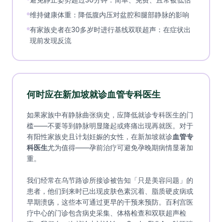
维持健康体重：降低腹内压对盆腔和腿部静脉的影响
有家族史者在30多岁时进行基线双联超声：在症状出
现前发现反流
何时应在新加坡就诊血管专科医生
如果家族中有静脉曲张病史，应降低就诊专科医生的门
槛——不要等到静脉明显隆起或疼痛出现再就医。对于
有阳性家族史且计划妊娠的女性，在新加坡就诊
血管专
科医生
尤为值得——孕前治疗可避免孕晚期病情显著加
重。
我们经常在乌节路诊所接诊被告知「只是美容问题」的
患者，他们到来时已出现皮肤色素沉着、脂质硬皮病或
早期溃疡，这些本可通过更早的干预来预防。百利宫医
疗中心的门诊包含病史采集、体格检查和双联超声检