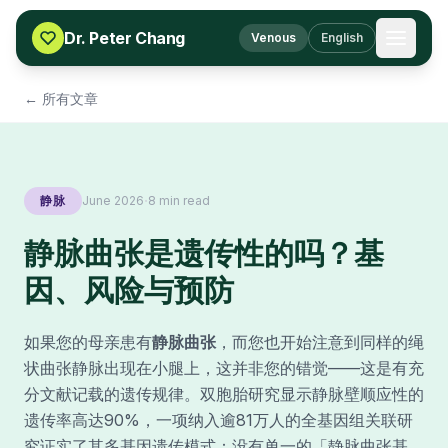
Skip to content
Dr. Peter Chang
Venous
English
← 所有文章
·
静脉
June 2026
8 min read
静脉曲张是遗传性的吗？基
因、风险与预防
如果您的母亲患有
静脉曲张
，而您也开始注意到同样的绳
状曲张静脉出现在小腿上，这并非您的错觉——这是有充
分文献记载的遗传规律。双胞胎研究显示静脉壁顺应性的
遗传率高达90%，一项纳入逾81万人的全基因组关联研
究证实了其多基因遗传模式：没有单一的「静脉曲张基