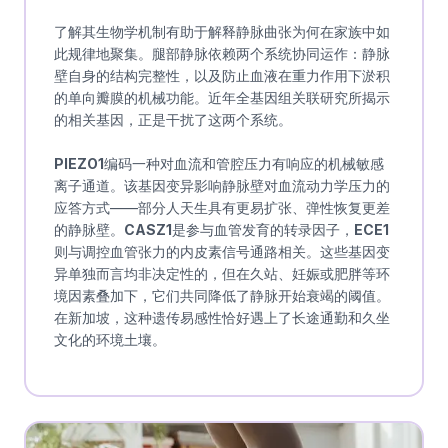
了解其生物学机制有助于解释静脉曲张为何在家族中如
此规律地聚集。腿部静脉依赖两个系统协同运作：静脉
壁自身的结构完整性，以及防止血液在重力作用下淤积
的单向瓣膜的机械功能。近年全基因组关联研究所揭示
的相关基因，正是干扰了这两个系统。
PIEZO1
编码一种对血流和管腔压力有响应的机械敏感
离子通道。该基因变异影响静脉壁对血流动力学压力的
应答方式——部分人天生具有更易扩张、弹性恢复更差
的静脉壁。
CASZ1
是参与血管发育的转录因子，
ECE1
则与调控血管张力的内皮素信号通路相关。这些基因变
异单独而言均非决定性的，但在久站、妊娠或肥胖等环
境因素叠加下，它们共同降低了静脉开始衰竭的阈值。
在新加坡，这种遗传易感性恰好遇上了长途通勤和久坐
文化的环境土壤。