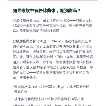
如果家族中有静脉曲张，能预防吗？
对遗传易感者而言，完全预防并不现实——但推迟发病
和减轻严重程度是完全可实现的目标。证据最充分的策
略均围绕降低腿部持续静脉高压。
分级加压弹力袜
（20至30 mmHg）能在站立和久坐时
减少静脉反流。它们无法逆转已有的静脉曲张，但能明
显减缓进展、缓解症状。步行和提踵练习强化静脉肌肉
泵功能。避免连续30分钟以上的静止姿势，其重要性远
超人们通常的认识。对于有一级亲属患静脉曲张的新加
坡患者，建议在30多岁时就进行基线双联超声检查，即
使尚无症状——早期发现意味着需要干预时选择更简
单、费用更低廉。
分级加压弹力袜（20至30 mmHg）：减缓疾病进展，
缓解症状
规律步行和提踵练习：维持小腿静脉肌肉泵功能
避免静止姿势超过30分钟：简单、免费、且常被低估