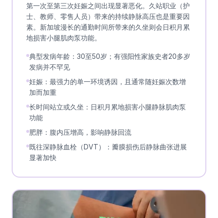
第一次至第三次妊娠之间出现显著恶化。久站职业（护
士、教师、零售人员）带来的持续静脉高压也是重要因
素。新加坡漫长的通勤时间所带来的久坐则会日积月累
地损害小腿肌肉泵功能。
典型发病年龄：30至50岁；有强阳性家族史者20多岁
发病并不罕见
妊娠：最强力的单一环境诱因，且通常随妊娠次数增
加而加重
长时间站立或久坐：日积月累地损害小腿静脉肌肉泵
功能
肥胖：腹内压增高，影响静脉回流
既往深静脉血栓（DVT）：瓣膜损伤后静脉曲张进展
显著加快