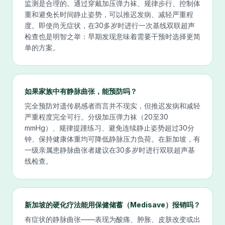
监测是合理的。通过穿戴加压弹力袜、规律步行、控制体
重和避免长时间静止姿势，可以推迟发病、减轻严重程
度。即使尚无症状，在30多岁时进行一次基线双联超声
检查也是明智之举：早期发现意味着需要干预时选择更简
单的方案。
如果家族中有静脉曲张，能预防吗？
完全预防对遗传易感者而言并不现实，但推迟发病和减轻
严重程度完全可行。分级加压弹力袜（20至30
mmHg）、规律提踵练习、避免连续静止姿势超过30分
钟、保持健康体重均可降低静脉压力负荷。在新加坡，有
一级亲属患静脉曲张者建议在30多岁时进行双联超声基
线检查。
新加坡的硬化疗法能用保健储蓄（Medisave）报销吗？
有症状的静脉曲张——表现为酸痛、肿胀、皮肤改变或出