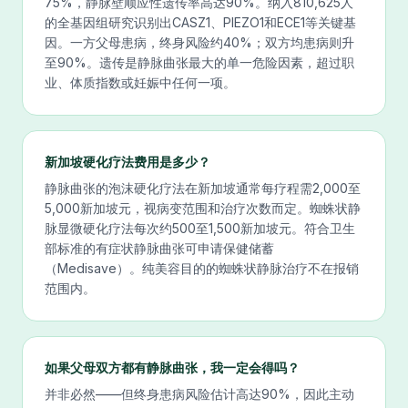
75%，静脉壁顺应性遗传率高达90%。纳入810,625人
的全基因组研究识别出CASZ1、PIEZO1和ECE1等关键基
因。一方父母患病，终身风险约40%；双方均患病则升
至90%。遗传是静脉曲张最大的单一危险因素，超过职
业、体质指数或妊娠中任何一项。
新加坡硬化疗法费用是多少？
静脉曲张的泡沫硬化疗法在新加坡通常每疗程需2,000至
5,000新加坡元，视病变范围和治疗次数而定。蜘蛛状静
脉显微硬化疗法每次约500至1,500新加坡元。符合卫生
部标准的有症状静脉曲张可申请保健储蓄
（Medisave）。纯美容目的的蜘蛛状静脉治疗不在报销
范围内。
如果父母双方都有静脉曲张，我一定会得吗？
并非必然——但终身患病风险估计高达90%，因此主动