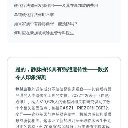
硬化疗法如何发挥作用——及其在新加坡的费用
单纯硬化疗法何时不够
如果家族中有静脉曲张，能预防吗？
何时应在新加坡就诊血管专科医生
是的，静脉曲张具有强烈遗传性——数据
令人印象深刻
静脉曲张
的遗传成分不仅仅是临床观察——其背后有最
严谨的人类遗传学工具的支撑。2022年发表于《自然·
通讯》、纳入810,625人的全基因组关联研究识别了数
十个相关基因位点，包括
CASZ1
、
PIEZO1
和
ECE1
的
变异——这些基因与静脉壁完整性、机械力感知和瓣膜
形成密切相关。这印证了新加坡乃至全球临床医生长期
以来的观察：约70至80%的静脉曲张患者有阳性家族