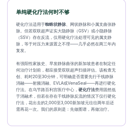
单纯硬化疗法何时不够
硬化疗法适用于
蜘蛛状静脉
、网状静脉和小属支曲张静
脉。但若双联超声证实大隐静脉（GSV）或小隐静脉
（SSV）存在反流，仅用硬化疗法处理可见的属支静
脉，等于对压力来源置之不理——几乎必然在两三年内
复发。
有强阳性家族史、早发静脉曲张的新加坡患者在制定任
何治疗计划前，都应接受双联超声扫描评估。该检查无
创、耗时20至30分钟，可明确是否需要先行干线静脉
消融——射频消融、EVLA或VenaSeal——再进行硬化
疗法。在乌节路百利宫医疗中心，
硬化疗法
费用固然低
于消融术，但若在存在干线静脉反流的情况下仅行硬化
疗法，花出去的2,000至3,000新加坡元往往两年后还
需再花一次。我们的原则是：先做图谱，再做治疗。