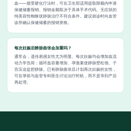
血——接受硬化疗法时，可在卫生部适用提取限额内申请
保健储蓄报销。报销金额取决于具体手术代码。无症状的
纯美容性蜘蛛状静脉治疗不符合条件。建议就诊时向血管
诊所确认保健储蓄的报销资格。
每次妊娠后静脉曲张会加重吗？
通常会，遗传易感女性尤为明显。每次妊娠均会增加血流
动力学负荷：循环血容量增加、孕激素使静脉壁松弛、子
宫压迫盆腔静脉。已有静脉曲张且计划再次妊娠的女性，
可在孕前与血管专科医生讨论治疗时机，而不是等到产后
再处理。