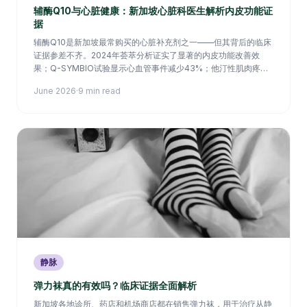
辅酶Q10与心脏健康：新加坡心脏科医生解析内皮功能证
据
辅酶Q10是新加坡最常购买的心脏补充剂之一——但其背后的临床
证据参差不齐。2024年荟萃分析证实了显著的内皮功能改善效
果；Q-SYMBIO试验显示心血管事件减少43%；他汀性肌肉疼痛
的获益证据则较为复杂。本文呈现临床试验的真实结论。
June 2026
·
9 min read
静脉
弹力袜真的有效吗？临床证据全面解析
新加坡各地诊所、药店和机场商店都在销售弹力袜，用于治疗从静