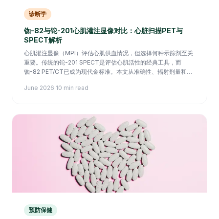
诊断学
铷-82与铊-201心肌灌注显像对比：心脏扫描PET与
SPECT解析
心肌灌注显像（MPI）评估心肌供血情况，但选择何种示踪剂至关
重要。传统的铊-201 SPECT是评估心肌活性的经典工具，而
铷-82 PET/CT已成为现代金标准。本文从准确性、辐射剂量和诊
断清晰度等方面为您进行临床对比分析。
June 2026
·
10 min read
预防保健