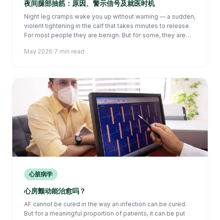
夜间腿部抽筋：原因、警示信号及就医时机
Night leg cramps wake you up without warning — a sudden,
violent tightening in the calf that takes minutes to release.
For most people they are benign. But for some, they are
the first signal of a circulatory or nerve problem that
May 2026
·
7 min read
deserves proper investigation.
心脏病学
心房颤动能治愈吗？
AF cannot be cured in the way an infection can be cured.
But for a meaningful proportion of patients, it can be put