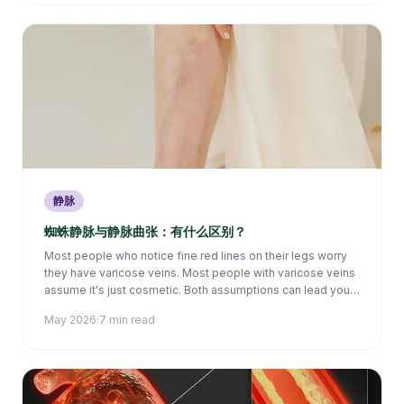
静脉
蜘蛛静脉与静脉曲张：有什么区别？
Most people who notice fine red lines on their legs worry
they have varicose veins. Most people with varicose veins
assume it's just cosmetic. Both assumptions can lead you
astray. Here's what actually sets these two conditions apart
May 2026
·
7 min read
— and when it matters.