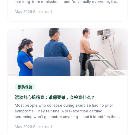
into long-term remission — and for virtually everyone, it can
be managed in a way that protects against its most serious
May 2026
·
8 min read
consequence: stroke.
预防保健
运动前心脏筛查：谁需要做，会检查什么？
Most people who collapse during exercise had no prior
symptoms. They felt fine. A pre-exercise cardiac
screening won't guarantee anything — but it identifies the
conditions most likely to cause a problem before they get
May 2026
·
8 min read
the chance to.