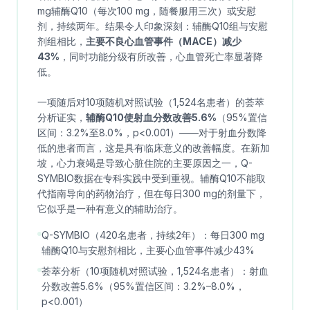
mg辅酶Q10（每次100 mg，随餐服用三次）或安慰
剂，持续两年。结果令人印象深刻：辅酶Q10组与安慰
剂组相比，
主要不良心血管事件（MACE）减少
43%
，同时功能分级有所改善，心血管死亡率显著降
低。
一项随后对10项随机对照试验（1,524名患者）的荟萃
分析证实，
辅酶Q10使射血分数改善5.6%
（95%置信
区间：3.2%至8.0%，p<0.001）——对于射血分数降
低的患者而言，这是具有临床意义的改善幅度。在新加
坡，心力衰竭是导致心脏住院的主要原因之一，Q-
SYMBIO数据在专科实践中受到重视。辅酶Q10不能取
代指南导向的药物治疗，但在每日300 mg的剂量下，
它似乎是一种有意义的辅助治疗。
Q-SYMBIO（420名患者，持续2年）：每日300 mg
辅酶Q10与安慰剂相比，主要心血管事件减少43%
荟萃分析（10项随机对照试验，1,524名患者）：射血
分数改善5.6%（95%置信区间：3.2%–8.0%，
p<0.001）