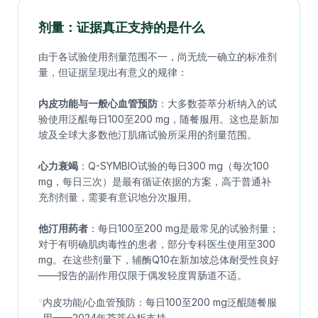
剂量：证据真正支持的是什么
由于各试验使用剂量范围不一，尚无统一确立的标准剂
量，但证据呈现出有意义的规律：
内皮功能与一般心血管预防
：大多数荟萃分析纳入的试
验使用泛醌每日100至200 mg，随餐服用。这也是新加
坡及全球大多数他汀肌痛试验所采用的剂量范围。
心力衰竭
：Q-SYMBIO试验的每日300 mg（每次100
mg，每日三次）是最有循证依据的方案，高于普通补
充剂剂量，需要有意识地分次服用。
他汀用药者
：每日100至200 mg是最常见的试验剂量；
对于有明确肌肉毒性的患者，部分专科医生使用至300
mg。在这些剂量下，辅酶Q10在新加坡总体耐受性良好
——报告的副作用仅限于偶发轻度胃肠道不适。
内皮功能/心血管预防：每日100至200 mg泛醌随餐服
用——2024年荟萃分析支持