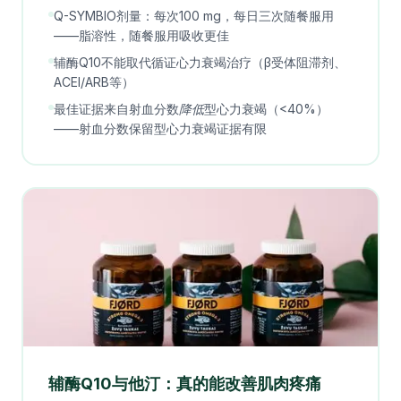
Q-SYMBIO剂量：每次100 mg，每日三次随餐服用
——脂溶性，随餐服用吸收更佳
辅酶Q10不能取代循证心力衰竭治疗（β受体阻滞剂、
ACEI/ARB等）
最佳证据来自射血分数
降低
型心力衰竭（<40%）
——射血分数保留型心力衰竭证据有限
辅酶Q10与他汀：真的能改善肌肉疼痛