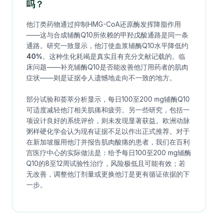
吗？
他汀类药物通过抑制HMG-CoA还原酶发挥降脂作用
——这与合成辅酶Q10所依赖的甲羟戊酸通路是同一条
通路。研究一致显示，他汀使血浆辅酶Q10水平降低约
40%
。这种生化耗竭是真实且有充分文献记载的。临
床问题——补充辅酶Q10是否能改善他汀用药者的肌肉
症状——则是证据令人遗憾地走向不一致的地方。
部分试验和荟萃分析显示，每日100至200 mg辅酶Q10
可适度减轻他汀相关肌痛和疲劳。另一些研究，包括一
项设计良好的系统评价，则未发现显著获益。欧洲动脉
粥样硬化学会认为现有证据不足以作出正式推荐。对于
在新加坡服用他汀并报告肌肉酸痛的患者，我们在百利
宫医疗中心的实际做法是：给予每日100至200 mg辅酶
Q10的8至12周试验性治疗，风险极低且可能有效；若
无改善，调整他汀剂量或更换他汀是更有循证依据的下
一步。