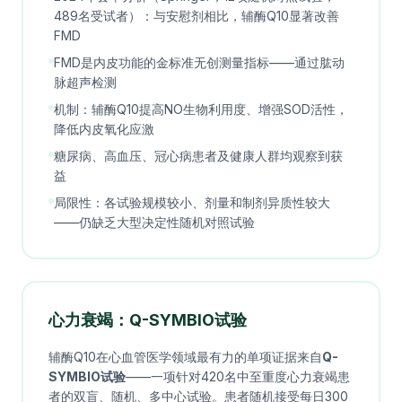
489名受试者）：与安慰剂相比，辅酶Q10显著改善
FMD
FMD是内皮功能的金标准无创测量指标——通过肱动
脉超声检测
机制：辅酶Q10提高NO生物利用度、增强SOD活性，
降低内皮氧化应激
糖尿病、高血压、冠心病患者及健康人群均观察到获
益
局限性：各试验规模较小、剂量和制剂异质性较大
——仍缺乏大型决定性随机对照试验
心力衰竭：Q-SYMBIO试验
辅酶Q10在心血管医学领域最有力的单项证据来自
Q-
SYMBIO试验
——一项针对420名中至重度心力衰竭患
者的双盲、随机、多中心试验。患者随机接受每日300