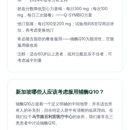
射血分数降低型心力衰竭：每日300 mg（每次100
mg，每日三次随餐）——Q-SYMBIO方案
他汀肌痛：每日100至200 mg；试验用药8至12周后评
估，再考虑更换他汀
务必随含脂肪的餐食服用——辅酶Q10为脂溶性，空腹
服用吸收差
泛醇：适合60岁以上患者，或对泛醌反应不佳者，可
考虑减半剂量
新加坡哪些人应该考虑服用辅酶Q10？
辅酶Q10占据着一个定义明确的中间地带：并非适合所
有人的补充剂，但在特定人群中有清晰的临床理由。在
我们位于
乌节路百利宫医疗中心
的诊所，我们最常在三
类患者中讨论辅酶Q10。