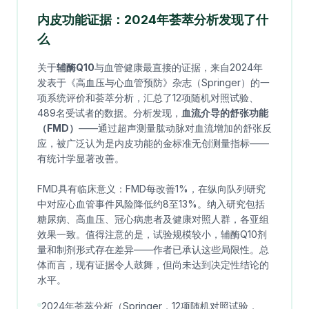
内皮功能证据：2024年荟萃分析发现了什
么
关于
辅酶Q10
与血管健康最直接的证据，来自2024年
发表于《高血压与心血管预防》杂志（Springer）的一
项系统评价和荟萃分析，汇总了12项随机对照试验、
489名受试者的数据。分析发现，
血流介导的舒张功能
（FMD）
——通过超声测量肱动脉对血流增加的舒张反
应，被广泛认为是内皮功能的金标准无创测量指标——
有统计学显著改善。
FMD具有临床意义：FMD每改善1%，在纵向队列研究
中对应心血管事件风险降低约8至13%。纳入研究包括
糖尿病、高血压、冠心病患者及健康对照人群，各亚组
效果一致。值得注意的是，试验规模较小，辅酶Q10剂
量和制剂形式存在差异——作者已承认这些局限性。总
体而言，现有证据令人鼓舞，但尚未达到决定性结论的
水平。
2024年荟萃分析（Springer，12项随机对照试验，