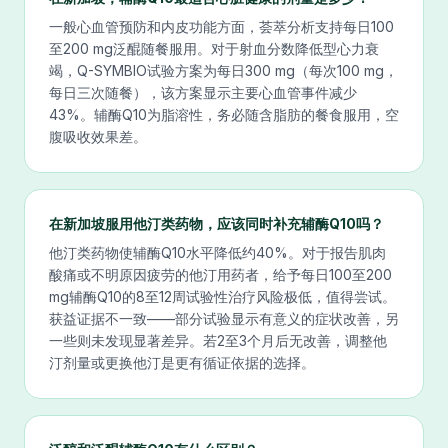
一般心血管预防和内皮功能方面，荟萃分析支持每日100
至200 mg泛醌随餐服用。对于射血分数降低型心力衰
竭，Q-SYMBIO试验方案为每日300 mg（每次100 mg，
每日三次随餐），该方案显示主要心血管事件减少
43%。辅酶Q10为脂溶性，务必随含脂肪的餐食服用，空
腹吸收效果差。
在新加坡服用他汀类药物，应该同时补充辅酶Q10吗？
他汀类药物使辅酶Q10水平降低约40%。对于报告肌肉
酸痛或不明原因疲劳的他汀用药者，给予每日100至200
mg辅酶Q10的8至12周试验性治疗风险极低，值得尝试。
获益证据不一致——部分试验显示有意义的症状改善，另
一些则未发现显著差异。若2至3个月后无改善，调整他
汀剂量或更换他汀是更有循证依据的选择。