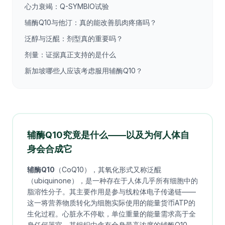
心力衰竭：Q-SYMBIO试验
辅酶Q10与他汀：真的能改善肌肉疼痛吗？
泛醇与泛醌：剂型真的重要吗？
剂量：证据真正支持的是什么
新加坡哪些人应该考虑服用辅酶Q10？
辅酶Q10究竟是什么——以及为何人体自
身会合成它
辅酶Q10
（CoQ10），其氧化形式又称泛醌
（ubiquinone），是一种存在于人体几乎所有细胞中的
脂溶性分子。其主要作用是参与线粒体电子传递链——
这一将营养物质转化为细胞实际使用的能量货币ATP的
生化过程。心脏永不停歇，单位重量的能量需求高于全
身任何器官，其组织中含有全身最高浓度的辅酶Q10。