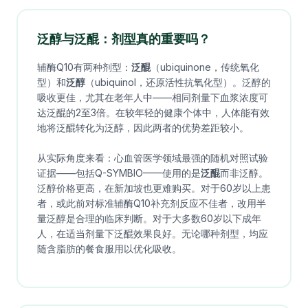
泛醇与泛醌：剂型真的重要吗？
辅酶Q10有两种剂型：
泛醌
（ubiquinone，传统氧化
型）和
泛醇
（ubiquinol，还原活性抗氧化型）。泛醇的
吸收更佳，尤其在老年人中——相同剂量下血浆浓度可
达泛醌的2至3倍。在较年轻的健康个体中，人体能有效
地将泛醌转化为泛醇，因此两者的优势差距较小。
从实际角度来看：心血管医学领域最强的随机对照试验
证据——包括Q-SYMBIO——使用的是
泛醌
而非泛醇。
泛醇价格更高，在新加坡也更难购买。对于60岁以上患
者，或此前对标准辅酶Q10补充剂反应不佳者，改用半
量泛醇是合理的临床判断。对于大多数60岁以下成年
人，在适当剂量下泛醌效果良好。无论哪种剂型，均应
随含脂肪的餐食服用以优化吸收。