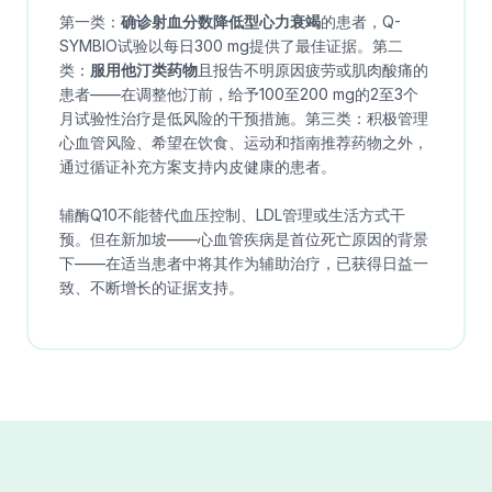
第一类：
确诊射血分数降低型心力衰竭
的患者，Q-
SYMBIO试验以每日300 mg提供了最佳证据。第二
类：
服用他汀类药物
且报告不明原因疲劳或肌肉酸痛的
患者——在调整他汀前，给予100至200 mg的2至3个
月试验性治疗是低风险的干预措施。第三类：积极管理
心血管风险、希望在饮食、运动和指南推荐药物之外，
通过循证补充方案支持内皮健康的患者。
辅酶Q10不能替代血压控制、LDL管理或生活方式干
预。但在新加坡——心血管疾病是首位死亡原因的背景
下——在适当患者中将其作为辅助治疗，已获得日益一
致、不断增长的证据支持。