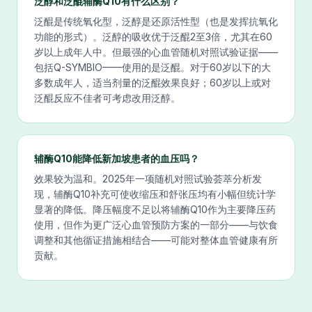
泛醇和泛醌辅酶Q10有什么区别？
泛醌是传统氧化型，泛醇是还原活性型（也是发挥抗氧化
功能的形式）。泛醇的吸收优于泛醌2至3倍，尤其在60
岁以上成年人中。但最强的心血管随机对照试验证据——
包括Q-SYMBIO——使用的是泛醌。对于60岁以下的大
多数成年人，适当剂量的泛醌效果良好；60岁以上或对
泛醌反应不佳者可考虑改用泛醇。
辅酶Q10能降低新加坡患者的血压吗？
效果较为温和。2025年一项随机对照试验荟萃分析发
现，辅酶Q10补充可使收缩压和舒张压均有小幅但统计学
显著的降低。降压幅度不足以将辅酶Q10作为主要降压药
使用，但作为更广泛心血管预防方案的一部分——与饮食
调整和其他循证措施相结合——可能对整体血管健康有所
贡献。