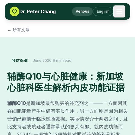
Skip to content
Dr. Peter Chang
Venous
English
← 所有文章
·
预防保健
June 2026
9 min read
辅酶Q10与心脏健康：新加坡
心脏科医生解析内皮功能证据
辅酶Q10
是新加坡最常购买的补充剂之一——一方面因其
在细胞能量产生中确有实质作用，另一方面则是因为相关
营销已超前于临床试验数据。实际情况介于两者之间，且
比支持者或质疑者通常承认的更为有趣。就内皮功能而
言，2024年一项纳入12项随机对照试验的荟萃分析发