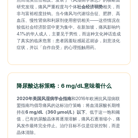
研究发现，痛风严重程度与个体
社会经济弱势
相关，而
非与富裕程度挂钩。当今痛风与代谢综合征、肥胖、高
血压、慢性肾病和利尿剂使用密切相关——这些情况在
较低社会经济阶层中更为集中。在新加坡，痛风影响约
4.1%的华人成人，主要见于男性，而这种文化神话造成
了真实的临床危害：患者因羞耻感延迟就诊，刻意淡化
症状，并以「自作自受」的心理抵触用药。
降尿酸达标策略：6 mg/dL意味着什么
2020年美国风湿病学会指南
和2016年欧洲抗风湿病联
盟指南均倡导痛风的达标治疗策略：将血清尿酸长期维
持在
6 mg/dL（360 μmol/L）以下
。低于这一饱和阈
值，已有的尿酸晶体将逐渐溶解，痛风石逐渐缩小，痛
风发作最终完全停止。治疗目标不仅是症状控制，而是
晶体清除。