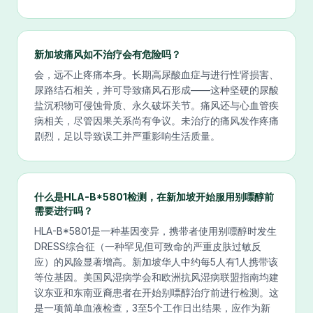
新加坡痛风如不治疗会有危险吗？
会，远不止疼痛本身。长期高尿酸血症与进行性肾损害、
尿路结石相关，并可导致痛风石形成——这种坚硬的尿酸
盐沉积物可侵蚀骨质、永久破坏关节。痛风还与心血管疾
病相关，尽管因果关系尚有争议。未治疗的痛风发作疼痛
剧烈，足以导致误工并严重影响生活质量。
什么是HLA-B*5801检测，在新加坡开始服用别嘌醇前
需要进行吗？
HLA-B*5801是一种基因变异，携带者使用别嘌醇时发生
DRESS综合征（一种罕见但可致命的严重皮肤过敏反
应）的风险显著增高。新加坡华人中约每5人有1人携带该
等位基因。美国风湿病学会和欧洲抗风湿病联盟指南均建
议东亚和东南亚裔患者在开始别嘌醇治疗前进行检测。这
是一项简单血液检查，3至5个工作日出结果，应作为新