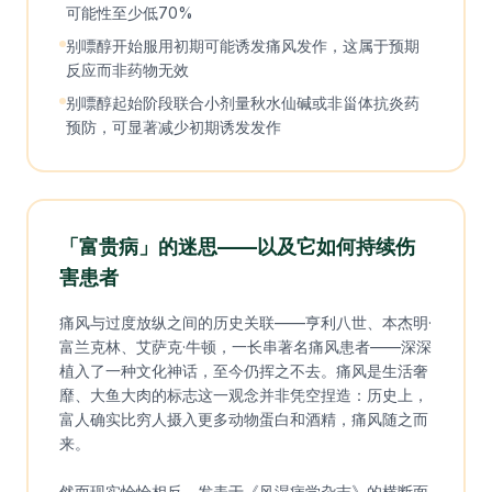
可能性至少低70%
别嘌醇开始服用初期可能诱发痛风发作，这属于预期
反应而非药物无效
别嘌醇起始阶段联合小剂量秋水仙碱或非甾体抗炎药
预防，可显著减少初期诱发发作
「富贵病」的迷思——以及它如何持续伤
害患者
痛风与过度放纵之间的历史关联——亨利八世、本杰明·
富兰克林、艾萨克·牛顿，一长串著名痛风患者——深深
植入了一种文化神话，至今仍挥之不去。痛风是生活奢
靡、大鱼大肉的标志这一观念并非凭空捏造：历史上，
富人确实比穷人摄入更多动物蛋白和酒精，痛风随之而
来。
然而现实恰恰相反。发表于《风湿病学杂志》的横断面