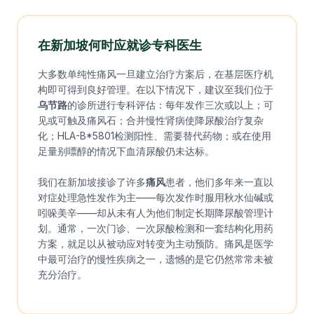
在新加坡何时应就诊专科医生
大多数单纯性痛风一旦建立治疗方案后，在基层医疗机
构即可得到良好管理。在以下情况下，建议至我们位于
乌节路
的诊所进行专科评估：每年发作三次或以上；可
见或可触及痛风石；合并慢性肾病使降尿酸治疗复杂
化；HLA-B*5801检测阳性、需要替代药物；或在使用
足量别嘌醇的情况下血清尿酸仍未达标。
我们在新加坡接诊了许多
痛风
患者，他们多年来一直以
对症处理急性发作为主——每次发作时服用秋水仙碱或
吲哚美辛——却从未有人为他们制定长期降尿酸管理计
划。通常，一次门诊、一次尿酸检测和一套结构化用药
方案，就足以从被动应对转变为主动预防。痛风是医学
中最可治疗的慢性疾病之一，遗憾的是它仍然常常未被
充分治疗。