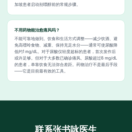
加坡患者启动别嘌醇前的常规步骤。
不用药物能治愈痛风吗？
不能可靠地做到。饮食和生活方式调整——减少饮酒、避
免高嘌呤食物、减重、保持充足水分——通常可使尿酸降
低约1 mg/dL。对于尿酸仅轻度超标的患者，首次发作后
或许足够。但对于大多数已确诊痛风、尿酸超过8 mg/dL
的患者，单靠饮食无法弥合差距。药物治疗不是最后手段
——它是目前最有效的工具。
联系张书咏医生