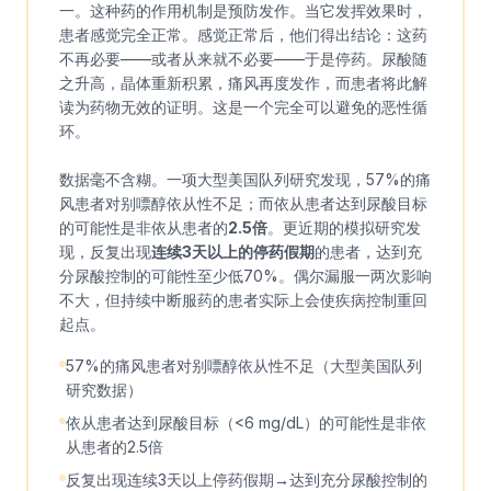
一。这种药的作用机制是预防发作。当它发挥效果时，
患者感觉完全正常。感觉正常后，他们得出结论：这药
不再必要——或者从来就不必要——于是停药。尿酸随
之升高，晶体重新积累，痛风再度发作，而患者将此解
读为药物无效的证明。这是一个完全可以避免的恶性循
环。
数据毫不含糊。一项大型美国队列研究发现，57%的痛
风患者对别嘌醇依从性不足；而依从患者达到尿酸目标
的可能性是非依从患者的
2.5倍
。更近期的模拟研究发
现，反复出现
连续3天以上的停药假期
的患者，达到充
分尿酸控制的可能性至少低70%。偶尔漏服一两次影响
不大，但持续中断服药的患者实际上会使疾病控制重回
起点。
57%的痛风患者对别嘌醇依从性不足（大型美国队列
研究数据）
依从患者达到尿酸目标（<6 mg/dL）的可能性是非依
从患者的2.5倍
反复出现连续3天以上停药假期→达到充分尿酸控制的