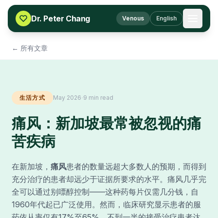
Skip to content
Dr. Peter Chang
Venous
English
← 所有文章
·
生活方式
May 2026
9 min read
痛风：新加坡最常被忽视的痛
苦疾病
在新加坡，
痛风
患者的数量远超大多数人的预期，而得到
充分治疗的患者却远少于证据所要求的水平。痛风几乎完
全可以通过别嘌醇控制——这种药每片仅需几分钱，自
1960年代起已广泛使用。然而，临床研究显示患者的服
药依从率仅有17%至65%，不到一半的接受治疗患者达