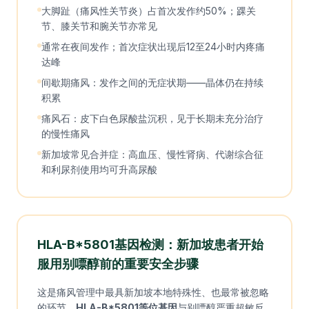
大脚趾（痛风性关节炎）占首次发作约50%；踝关
节、膝关节和腕关节亦常见
通常在夜间发作；首次症状出现后12至24小时内疼痛
达峰
间歇期痛风：发作之间的无症状期——晶体仍在持续
积累
痛风石：皮下白色尿酸盐沉积，见于长期未充分治疗
的慢性痛风
新加坡常见合并症：高血压、慢性肾病、代谢综合征
和利尿剂使用均可升高尿酸
HLA-B*5801基因检测：新加坡患者开始
服用别嘌醇前的重要安全步骤
这是痛风管理中最具新加坡本地特殊性、也最常被忽略
的环节。
HLA-B*5801等位基因
与别嘌醇严重超敏反