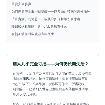
重要安全步骤
为何患者停止服用别嘌醇——以及由此带来的恶性循环
「富贵病」的迷思——以及它如何持续伤害患者
降尿酸达标策略：6 mg/dL意味着什么
在新加坡何时应就诊专科医生
痛风几乎完全可控——为何仍长期失治？
在医学中，治疗可及与实际治疗之间的落差，极少有疾
病能与
痛风
相比。治疗逻辑清晰：将血清尿酸降至6
mg/dL以下并长期维持，发作即可停止。所需药物——
别嘌醇——已被列入世界卫生组织基本药物标准清单，
每片仅需几分钱。
然而，2023年发表于《医学前沿》的新加坡及东南亚