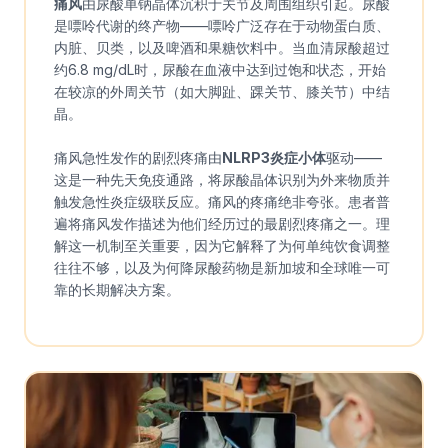
痛风
由尿酸单钠晶体沉积于关节及周围组织引起。尿酸
是嘌呤代谢的终产物——嘌呤广泛存在于动物蛋白质、
内脏、贝类，以及啤酒和果糖饮料中。当血清尿酸超过
约6.8 mg/dL时，尿酸在血液中达到过饱和状态，开始
在较凉的外周关节（如大脚趾、踝关节、膝关节）中结
晶。
痛风急性发作的剧烈疼痛由
NLRP3炎症小体
驱动——
这是一种先天免疫通路，将尿酸晶体识别为外来物质并
触发急性炎症级联反应。痛风的疼痛绝非夸张。患者普
遍将痛风发作描述为他们经历过的最剧烈疼痛之一。理
解这一机制至关重要，因为它解释了为何单纯饮食调整
往往不够，以及为何降尿酸药物是新加坡和全球唯一可
靠的长期解决方案。