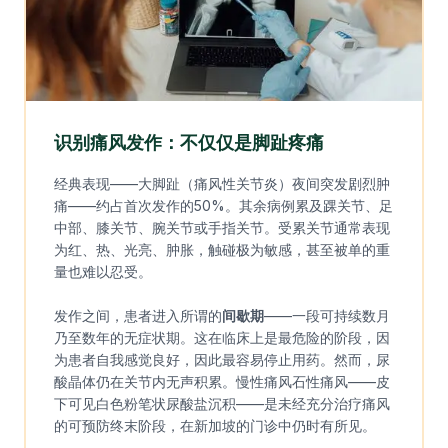
识别痛风发作：不仅仅是脚趾疼痛
经典表现——大脚趾（痛风性关节炎）夜间突发剧烈肿
痛——约占首次发作的50%。其余病例累及踝关节、足
中部、膝关节、腕关节或手指关节。受累关节通常表现
为红、热、光亮、肿胀，触碰极为敏感，甚至被单的重
量也难以忍受。
发作之间，患者进入所谓的
间歇期
——一段可持续数月
乃至数年的无症状期。这在临床上是最危险的阶段，因
为患者自我感觉良好，因此最容易停止用药。然而，尿
酸晶体仍在关节内无声积累。慢性痛风石性痛风——皮
下可见白色粉笔状尿酸盐沉积——是未经充分治疗痛风
的可预防终末阶段，在新加坡的门诊中仍时有所见。