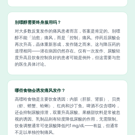
别嘌醇需要终身服用吗？
对大多数反复发作的痛风患者而言，答案是肯定的。别嘌
醇不能「治愈」痛风，而是「控制」痛风。停药后尿酸会
再次升高，晶体重新形成，发作随之而来。这与降压药的
道理相同——潜在病因仍然存在。仅有一次发作、尿酸轻
度升高且饮食控制良好的患者可能是例外，但这需要与您
的医生具体讨论。
哪些食物会诱发痛风发作？
高嘌呤食物是主要饮食诱因：内脏（肝脏、肾脏）、贝类
（虾、螃蟹、蛤蜊）、红肉和沙丁鱼。啤酒不仅含嘌呤，
还会抑制尿酸排泄，双重升高尿酸。果糖甜饮料是常被忽
视的诱因。乳制品则有轻度降低尿酸的作用，无需限制。
饮食调整通常可使尿酸降低约1 mg/dL——有益，但通常
不足以单独控制痛风。