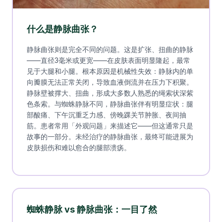
什么是静脉曲张？
静脉曲张则是完全不同的问题。这是扩张、扭曲的静脉
——直径3毫米或更宽——在皮肤表面明显隆起，最常
见于大腿和小腿。根本原因是机械性失效：静脉内的单
向瓣膜无法正常关闭，导致血液倒流并在压力下积聚。
静脉壁被撑大、扭曲，形成大多数人熟悉的绳索状深紫
色条索。与蜘蛛静脉不同，静脉曲张伴有明显症状：腿
部酸痛、下午沉重乏力感、傍晚踝关节肿胀、夜间抽
筋。患者常用「外观问题」来描述它——但这通常只是
故事的一部分。未经治疗的静脉曲张，最终可能进展为
皮肤损伤和难以愈合的腿部溃疡。
蜘蛛静脉 vs 静脉曲张：一目了然