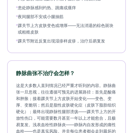
患处静脉感到灼热、跳痛或瘙痒
夜间腿部不安或小腿抽筋
踝关节上方皮肤变色或增厚——无法消退的棕色斑块
或粗糙皮肤
踝关节附近反复出现湿疹样皮疹，治疗后易复发
静脉曲张不治疗会怎样？
这是大多数人直到情况已经严重才听到的内容。静脉曲
张一旦忽视，往往遵循可预见的进展路径：首先是酸痛
和肿胀；接着踝关节上方皮肤开始变化——变色、变
厚、变脆弱；然后是脂性皮肤硬化症（皮肤下脂肪组织
硬化）；最终出现静脉性腿部溃疡——踝关节上方的开
放性伤口，可能需要数月甚至一年以上才能愈合，且极
易复发。浅表血栓性静脉炎——静脉内自发形成的痛性
血栓——也是真实风险。并非每位患者都会走到最坏的