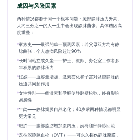
成因与风险因素
两种情况都源于同一个根本问题：腿部静脉压力升高。
大约三分之一的人一生中会出现静脉曲张。具体诱因高
度重叠：
家族史——最强的单一预测因素；若父母双方均有静
脉曲张，个人患病风险超过90%
长时间站立或久坐——护士、教师、办公室工作者多
年积累的静脉压力
妊娠——血容量增加、激素变化和子宫对盆腔静脉的
压迫共同起作用
女性性别——雌激素和孕酮使静脉壁松弛，终身影响
易感性
年龄——静脉瓣膜自然老化；40岁后两种情况都明显
更为常见
肥胖——腹部脂肪增加腹内压，妨碍腿部静脉回流
既往深静脉血栓（DVT）——可永久损伤静脉瓣膜，