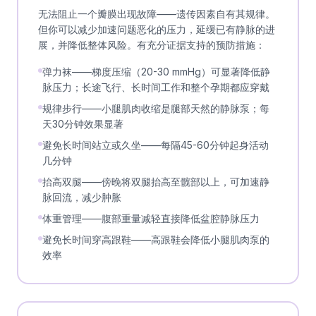
无法阻止一个瓣膜出现故障——遗传因素自有其规律。
但你可以减少加速问题恶化的压力，延缓已有静脉的进
展，并降低整体风险。有充分证据支持的预防措施：
弹力袜——梯度压缩（20-30 mmHg）可显著降低静
脉压力；长途飞行、长时间工作和整个孕期都应穿戴
规律步行——小腿肌肉收缩是腿部天然的静脉泵；每
天30分钟效果显著
避免长时间站立或久坐——每隔45-60分钟起身活动
几分钟
抬高双腿——傍晚将双腿抬高至髋部以上，可加速静
脉回流，减少肿胀
体重管理——腹部重量减轻直接降低盆腔静脉压力
避免长时间穿高跟鞋——高跟鞋会降低小腿肌肉泵的
效率