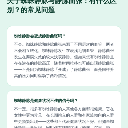
关于
蜘蛛静脉与静脉曲张：有什么区
别？
的常见问题
蜘蛛静脉会变成静脉曲张吗？
不会。蜘蛛静脉和静脉曲张来源于不同层次的血管，两者
不会相互转化。蜘蛛静脉发生在表浅毛细血管，静脉曲张
发生在瓣膜失效的较大浅表静脉。但如果您有蜘蛛静脉且
存在潜在的静脉高压，随着时间推移也可能出现静脉曲张
——不是因为蜘蛛静脉「变成」了静脉曲张，而是同样升
高的压力同时驱动了两种情况。
蜘蛛静脉是健康状况不佳的信号吗？
不一定。很多有蜘蛛静脉的人其他各方面都很健康。它在
女性中更为常见，在长期站立的人群和有家族倾向的人群
中更频繁出现——这些都不代表健康状况不好。但如果蜘
蛛静脉大量出现，同时伴有腿部症状（酸痛、沉重、肿