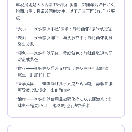
容易混淆是因为两者都出现在腿部，都随年龄增长和久
站而加重，且常常同时发生。以下是真正区分它们的要
点：
大小——蜘蛛静脉不足1毫米；静脉曲张3毫米或更宽
表面——蜘蛛静脉扁平，与皮肤齐平；静脉曲张明显
隆出皮肤
颜色——蜘蛛静脉呈红、蓝或紫色；静脉曲张通常呈
深蓝或紫色
症状——蜘蛛静脉通常无症状；静脉曲张引起酸痛、
沉重、肿胀和抽筋
医学风险——蜘蛛静脉几乎只是外观问题；静脉曲张
可导致皮肤溃疡、出血和血栓
治疗——蜘蛛静脉使用显微硬化疗法或表面激光；静
脉曲张需要EVLT、泡沫硬化疗法或手术