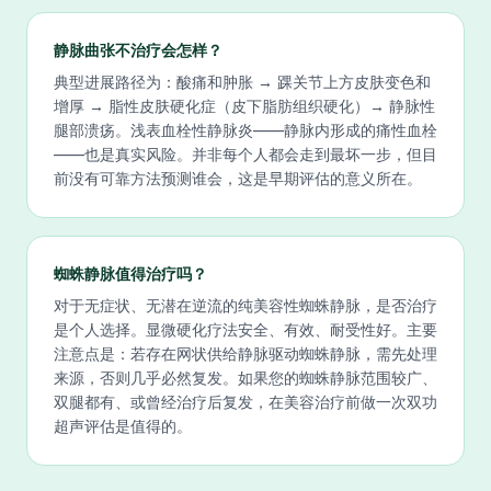
静脉曲张不治疗会怎样？
典型进展路径为：酸痛和肿胀 → 踝关节上方皮肤变色和
增厚 → 脂性皮肤硬化症（皮下脂肪组织硬化）→ 静脉性
腿部溃疡。浅表血栓性静脉炎——静脉内形成的痛性血栓
——也是真实风险。并非每个人都会走到最坏一步，但目
前没有可靠方法预测谁会，这是早期评估的意义所在。
蜘蛛静脉值得治疗吗？
对于无症状、无潜在逆流的纯美容性蜘蛛静脉，是否治疗
是个人选择。显微硬化疗法安全、有效、耐受性好。主要
注意点是：若存在网状供给静脉驱动蜘蛛静脉，需先处理
来源，否则几乎必然复发。如果您的蜘蛛静脉范围较广、
双腿都有、或曾经治疗后复发，在美容治疗前做一次双功
超声评估是值得的。