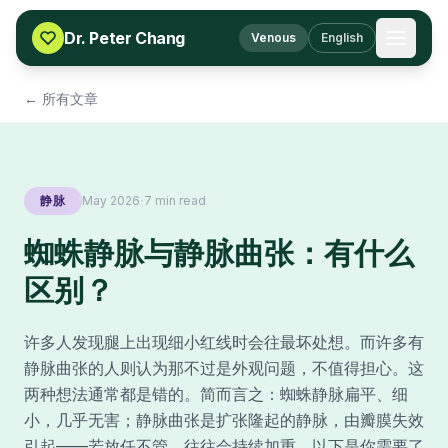
Skip to content
Dr. Peter Chang
Venous
English
← 所有文章
·
静脉
May 2026
7 min read
蜘蛛静脉与静脉曲张：有什么
区别？
许多人发现腿上出现细小红线时会往最坏处想。而许多有
静脉曲张的人则认为那不过是外观问题，不值得担心。这
两种想法通常都是错的。简而言之：蜘蛛静脉扁平、细
小，几乎无害；静脉曲张是扩张隆起的静脉，由瓣膜失效
引起——若放任不管，往往会持续加重。以下是你需要了