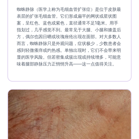
蜘蛛静脉（医学上称为毛细血管扩张症）是位于皮肤最
表层的扩张毛细血管。它们形成扁平的网状或星状图
案，呈红色、蓝色或紫色，直径通常不足1毫米。用手
指划过，几乎感觉不到。最常见于大腿、小腿和膝盖后
方，偶尔也因日晒或玫瑰痤疮出现在面部。对大多数人
而言，蜘蛛静脉只是外观问题，症状极少，少数患者会
感到轻微瘙痒或灼热感。单独出现时，它们不会带来明
显的医学风险。但若密集成簇出现或持续增多，可能意
味着腿部静脉压力正悄悄升高——这一点值得关注。