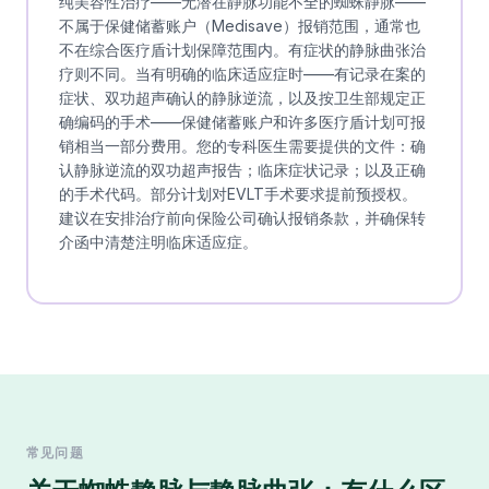
纯美容性治疗——无潜在静脉功能不全的蜘蛛静脉——
不属于保健储蓄账户（Medisave）报销范围，通常也
不在综合医疗盾计划保障范围内。有症状的静脉曲张治
疗则不同。当有明确的临床适应症时——有记录在案的
症状、双功超声确认的静脉逆流，以及按卫生部规定正
确编码的手术——保健储蓄账户和许多医疗盾计划可报
销相当一部分费用。您的专科医生需要提供的文件：确
认静脉逆流的双功超声报告；临床症状记录；以及正确
的手术代码。部分计划对EVLT手术要求提前预授权。
建议在安排治疗前向保险公司确认报销条款，并确保转
介函中清楚注明临床适应症。
常见问题