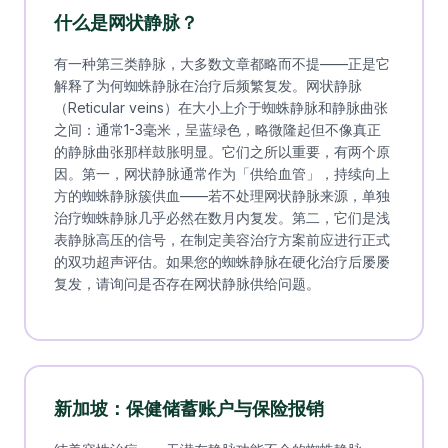
什么是网状静脉？
有一种第三类静脉，大多数文章都略而不提——正是它
解释了为何蜘蛛静脉在治疗后频繁复发。网状静脉
（Reticular veins）在大小上介于蜘蛛静脉和静脉曲张
之间：通常1-3毫米，呈蓝绿色，略微隆起但不像真正
的静脉曲张那样鼓胀明显。它们之所以重要，有两个原
因。第一，网状静脉通常作为「供给血管」，持续向上
方的蜘蛛静脉簇供血——若不处理网状静脉来源，单独
治疗蜘蛛静脉几乎必然在数月内复发。第二，它们是浅
表静脉高压的信号，在制定美容治疗方案前应进行正式
的双功超声评估。如果您的蜘蛛静脉在硬化治疗后屡屡
复发，请询问是否存在网状静脉供给问题。
新加坡：保健储蓄账户与保险报销