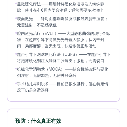
显微硬化疗法——用细针将硬化剂溶液注入蜘蛛静
脉，使其在4-8周内闭合消退；通常需要多次治疗
表面激光——针对面部蜘蛛静脉或极浅表腿部血管；
无需注射，不适感极低
腔内激光治疗（EVLT）——大型静脉曲张的现行金标
准；在超声引导下将激光光纤置入静脉，从内部封
闭；局部麻醉，当天出院，快速恢复正常活动
超声引导下泡沫硬化疗法（UGFS）——在超声引导下
将泡沫硬化剂注入静脉曲张属支；微创，无需切口
机械化学消融术（MOCA）——结合机械破坏与硬化
剂注射；无需加热，无需肿胀麻醉
手术结扎与剥脱术——目前已很少进行，但在特定情
况下仍是合适选择
预防：什么真正有效