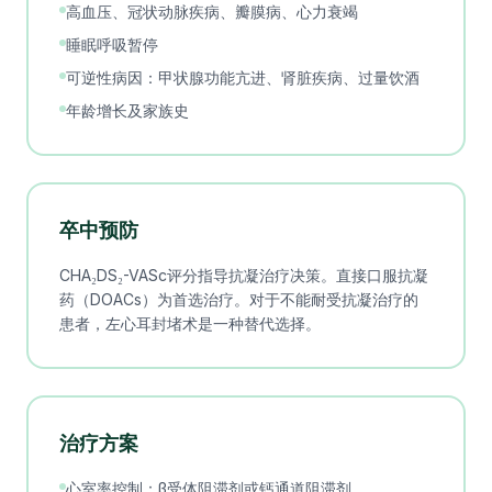
高血压、冠状动脉疾病、瓣膜病、心力衰竭
睡眠呼吸暂停
可逆性病因：甲状腺功能亢进、肾脏疾病、过量饮酒
年龄增长及家族史
卒中预防
CHA₂DS₂-VASc评分指导抗凝治疗决策。直接口服抗凝
药（DOACs）为首选治疗。对于不能耐受抗凝治疗的
患者，左心耳封堵术是一种替代选择。
治疗方案
心室率控制：β受体阻滞剂或钙通道阻滞剂