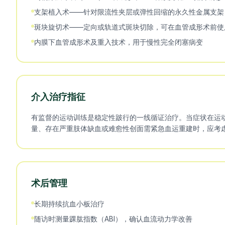
支架植入术——针对限流性夹层或弹性回缩的永久性金属支架
斑块旋切术——定向或轨道式斑块切除，可在血管成形术前使
内膜下血管成形术及重入技术，用于慢性完全闭塞病变
介入治疗指征
有监督的运动训练是稳定性跛行的一线循证治疗。当症状在运
量、存在严重肢体缺血或难愈性创面需紧急血运重建时，应考
术后管理
长期持续抗血小板治疗
随访时测量踝肱指数（ABI），确认血流动力学改善