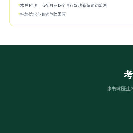
术后1个月、6个月及12个月行双功彩超随访监测
持续优化心血管危险因素
考
张书咏医生