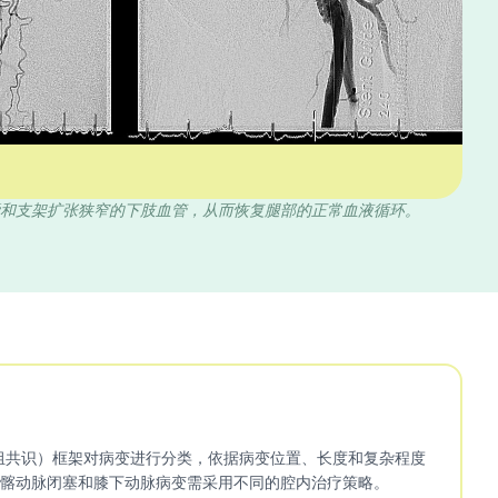
和支架扩张狭窄的下肢血管，从而恢复腿部的正常血液循环。
协作组共识）框架对病变进行分类，依据病变位置、长度和复杂程度
髂动脉闭塞和膝下动脉病变需采用不同的腔内治疗策略。