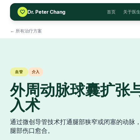
Skip to content
Dr. Peter Chang
首页
关于医
← 所有治疗方案
血管
介入
外周动脉球囊扩张
入术
通过微创导管技术打通腿部狭窄或闭塞的动脉
腿部伤口愈合。