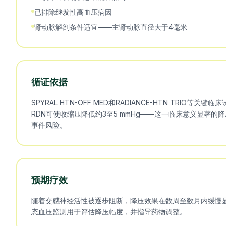
已排除继发性高血压病因
肾动脉解剖条件适宜——主肾动脉直径大于4毫米
循证依据
SPYRAL HTN-OFF MED和RADIANCE-HTN TRIO等
RDN可使收缩压降低约3至5 mmHg——这一临床意义显著的
事件风险。
预期疗效
随着交感神经活性被逐步阻断，降压效果在数周至数月内缓慢显
态血压监测用于评估降压幅度，并指导药物调整。