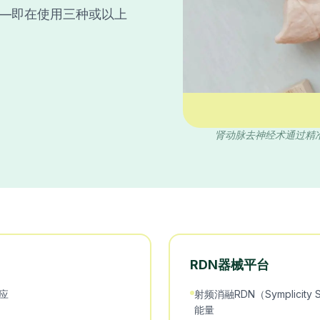
—即在使用三种或以上
肾动脉去神经术通过精
RDN器械平台
应
射频消融RDN（Symplic
能量