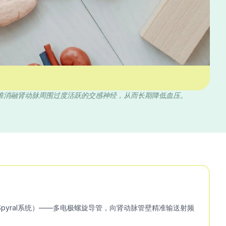
准消融肾动脉周围过度活跃的交感神经，从而长期降低血压。
ity Spyral系统）——多电极螺旋导管，向肾动脉管壁精准输送射频